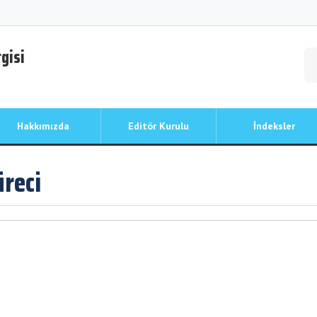
gisi
Hakkımızda
Editör Kurulu
İndeksler
reci