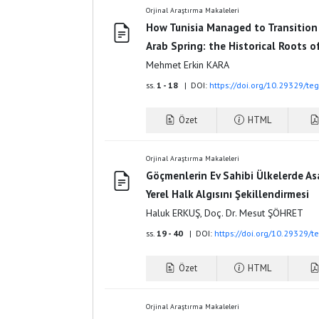
Orjinal Araştırma Makaleleri
How Tunisia Managed to Transition
Arab Spring: the Historical Roots o
Mehmet Erkin KARA
ss.
1 - 18
| DOI:
https://doi.org/10.29329/t
Özet
HTML
Orjinal Araştırma Makaleleri
Göçmenlerin Ev Sahibi Ülkelerde As
Yerel Halk Algısını Şekillendirmesi
Haluk ERKUŞ, Doç. Dr. Mesut ŞÖHRET
ss.
19 - 40
| DOI:
https://doi.org/10.29329/
Özet
HTML
Orjinal Araştırma Makaleleri