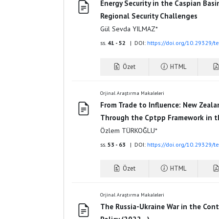
Energy Security in the Caspian Basin
Regional Security Challenges
Gül Sevda YILMAZ*
ss.
41 - 52
| DOI:
https://doi.org/10.29329/
Özet
HTML
Orjinal Araştırma Makaleleri
From Trade to Influence: New Zeal
Through the Cptpp Framework in t
Özlem TÜRKOĞLU*
ss.
53 - 63
| DOI:
https://doi.org/10.29329/
Özet
HTML
Orjinal Araştırma Makaleleri
The Russia-Ukraine War in the Con