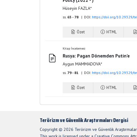
Policy (2022 - )
Hüseyin FAZLA*
ss.
65 - 78
| DOI:
https://doi.org/10.29329/
Özet
HTML
Kitap İncelemesi
Rusya: Pagan Dönemden Putin’e
Aygun MAMMADOVA*
ss.
79 - 81
| DOI:
https://doi.org/10.29329/
Özet
HTML
Terörizm ve Güvenlik Araştırmaları Dergisi
Copyright © 2026 Terörizm ve Güvenlik Araştırmaları
This work is licensed under a Creative Commons Attri