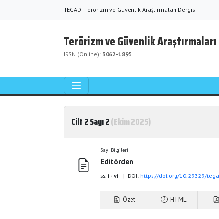
TEGAD - Terörizm ve Güvenlik Araştırmaları Dergisi
Terörizm ve Güvenlik Araştırmaları 
ISSN (Online):
3062-1895
Cilt 2 Sayı 2
(Ekim 2025)
Sayı Bilgileri
Editörden
ss.
i - vi
| DOI:
https://doi.org/10.29329/teg
Özet
HTML